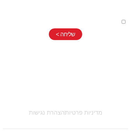
השארת פרטים בטופס כפופה
למדיניות פרטיות
שלנו
שליחה >
אריאלה לוי |
052-7710889
|
info@ariellalevy.co.il
מדיניות פרטיות
הצהרת נגישות