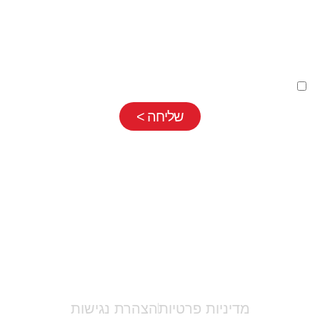
השארת פרטים בטופס כפופה
למדיניות פרטיות
שלנו
שליחה >
אריאלה לוי |
052-7710889
|
info@ariellalevy.co.il
מדיניות פרטיות
הצהרת נגישות