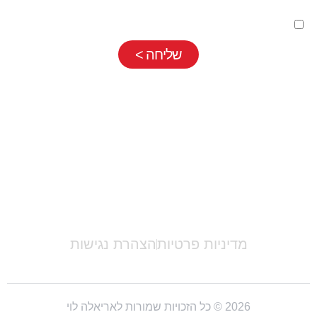
השארת פרטים בטופס כפופה
למדיניות פרטיות
שלנו
שליחה >
אריאלה לוי |
052-7710889
|
info@ariellalevy.co.il
מדיניות פרטיות
הצהרת נגישות
2026 © כל הזכויות שמורות לאריאלה לוי