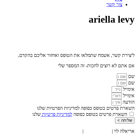
צור קשר
ariella levy
ליצירת קשר, אשמח שתמלאו את הטופס ואחזור אליכם בהקדם,
אם אתם לא רוצים לחכות- זה המספר שלי
0527710889
שם
שם
אימייל
אימייל
הודעה
השארת פרטים בטופס כפופה למדיניות הפרטיות שלנו
השארת פרטים בטופס כפופה
למדיניות פרטיות
שלנו
שליחה >
אריאלה לוי |
052-7710889
|
info@ariellalevy.co.il