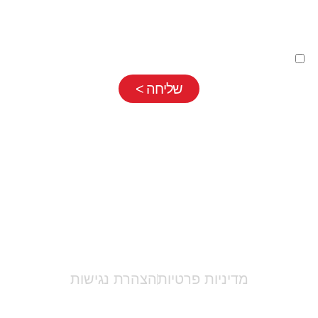
השארת פרטים בטופס כפופה
למדיניות פרטיות
שלנו
שליחה >
אריאלה לוי |
052-7710889
|
info@ariellalevy.co.il
מדיניות פרטיות
הצהרת נגישות