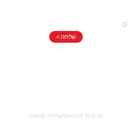
השארת פרטים בטופס כפופה
למדיניות פרטיות
שלנו
שליחה >
אריאלה לוי |
052-7710889
|
info@ariellalevy.co.il
מדיניות פרטיות
הצהרת נגישות