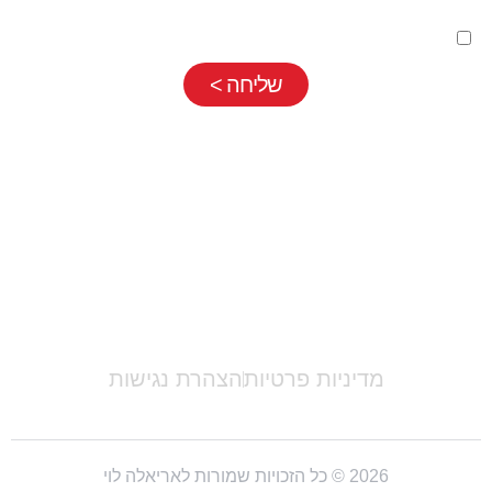
השארת פרטים בטופס כפופה
למדיניות פרטיות
שלנו
שליחה >
אריאלה לוי |
052-7710889
|
info@ariellalevy.co.il
מדיניות פרטיות
הצהרת נגישות
2026 © כל הזכויות שמורות לאריאלה לוי