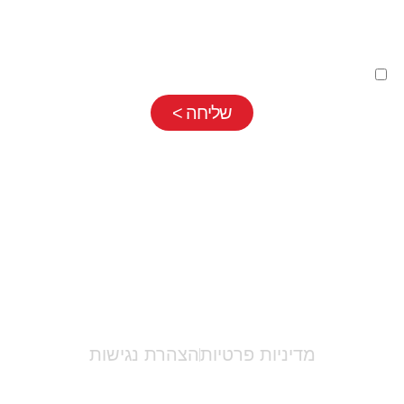
השארת פרטים בטופס כפופה
למדיניות פרטיות
שלנו
שליחה >
אריאלה לוי |
052-7710889
|
info@ariellalevy.co.il
מדיניות פרטיות
הצהרת נגישות