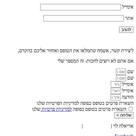
אימייל
אתר
ליצירת קשר, אשמח שתמלאו את הטופס ואחזור אליכם בהקדם,
אם אתם לא רוצים לחכות- זה המספר שלי
0527710889
שם
שם
אימייל
אימייל
הודעה
השארת פרטים בטופס כפופה למדיניות הפרטיות שלנו
השארת פרטים בטופס כפופה
למדיניות פרטיות
שלנו
שליחה >
אריאלה לוי |
052-7710889
|
info@ariellalevy.co.il