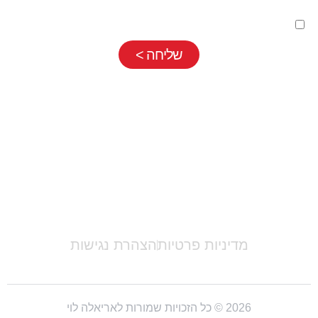
השארת פרטים בטופס כפופה
למדיניות פרטיות
שלנו
שליחה >
אריאלה לוי |
052-7710889
|
info@ariellalevy.co.il
מדיניות פרטיות
הצהרת נגישות
2026 © כל הזכויות שמורות לאריאלה לוי